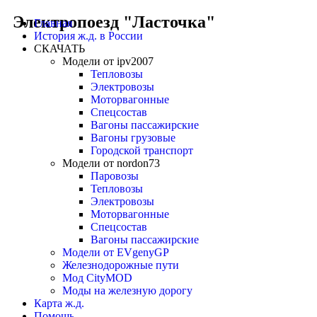
Электропоезд "Ласточка"
Главная
История ж.д. в России
СКАЧАТЬ
Модели от ipv2007
Тепловозы
Электровозы
Моторвагонные
Спецсостав
Вагоны пассажирские
Вагоны грузовые
Городской транспорт
Модели от nordon73
Паровозы
Тепловозы
Электровозы
Моторвагонные
Спецсостав
Вагоны пассажирские
Модели от EVgenyGP
Железнодорожные пути
Мод CityMOD
Моды на железную дорогу
Карта ж.д.
Помощь