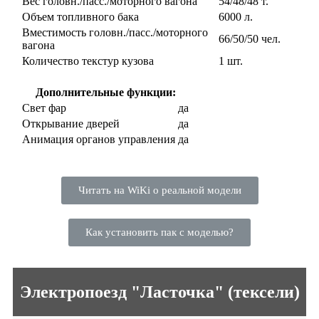
Вес головн./пасс./моторного вагона
54/48/48 т.
Объем топливного бака
6000 л.
Вместимость головн./пасс./моторного
66/50/50 чел.
вагона
Количество текстур кузова
1 шт.
Дополнительные функции:
Свет фар
да
Открывание дверей
да
Анимация органов управления
да
Читать на WiKi о реальной модели
Как установить пак с моделью?
Электропоезд "Ласточка" (тексели)