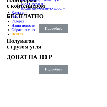
Платформа
Мод CityMOD
с контейнером
Моды на железную дорогу
Карта ж.д.
БЕСПЛАТНО
Помощь
Галерея
Наши новости
Подробнее
Обратная связь
Лейкоз
Полувагон
с грузом угля
ДОНАТ НА 100 ₽
Подробнее