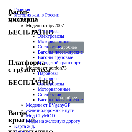
Главная
Вагон-
История ж.д. в России
цистерна
СКАЧАТЬ
Модели от ipv2007
БЕСПЛАТНО
Тепловозы
Электровозы
Моторвагонные
Спецсостав
Подробнее
Вагоны пассажирские
Вагоны грузовые
Платформа
Городской транспорт
Модели от nordon73
с грузом леса
Паровозы
Тепловозы
БЕСПЛАТНО
Электровозы
Моторвагонные
Спецсостав
Подробнее
Вагоны пассажирские
Модели от EVgenyGP
Железнодорожные пути
Вагон
Мод CityMOD
крытый
Моды на железную дорогу
Карта ж.д.
Помощь