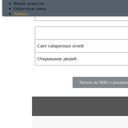
Количество текстур кузова
Наши новости
Обратная связь
Лейкоз
Количество Tris
Свет габаритных огней
Открывание дверей
Читать на WiKi о реальн