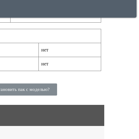
4 шт.
14513
нет
нет
тановить пак с моделью?