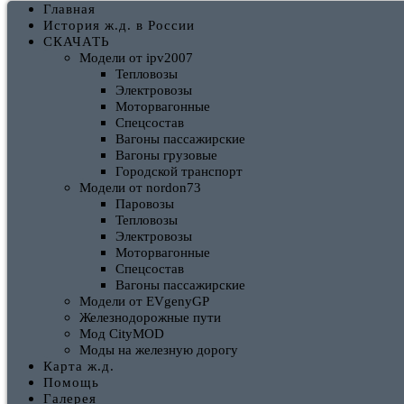
Главная
История ж.д. в России
СКАЧАТЬ
Модели от ipv2007
Тепловозы
Электровозы
Моторвагонные
Спецсостав
Вагоны пассажирские
Вагоны грузовые
Городской транспорт
Модели от nordon73
Паровозы
Тепловозы
Электровозы
Моторвагонные
Спецсостав
Вагоны пассажирские
Модели от EVgenyGP
Железнодорожные пути
Вместимость
Мод CityMOD
Моды на железную дорогу
Карта ж.д.
Вес
Помощь
Галерея